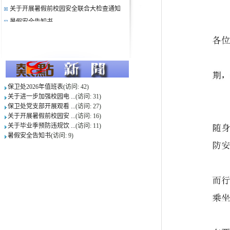
关于开展暑假前校园安全联合大检查通知
暑假安全告知书
关于进一步加强校园电动车、摩托车...
关于毕业季预防违规饮酒行为的安全提示
保卫处党支部开展观看《四渡》主题...
保卫处2026年值班表
五一假期安全提示
保卫处2026年值班表
(访问:
42
)
关于收取2026年度雁塔校区机动车占...
关于进一步加强校园电 ...
(访问:
31
)
保卫处党支部开展观看 ...
(访问:
27
)
关于正式启用陕西学前师范学院智慧...
关于开展暑假前校园安 ...
(访问:
16
)
2026清明假期安全提示
关于毕业季预防违规饮 ...
(访问:
11
)
暑假安全告知书
(访问:
9
)