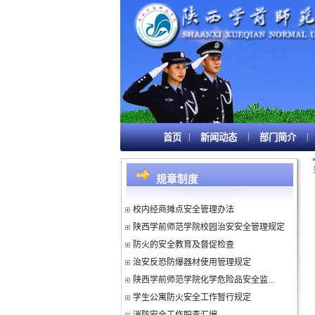
|
|
|
首页
新闻动态
部门简介
陕西学前师范学院重点要害部位安全...
陕西学前师范学院消防安全管理规定
规章制度
保卫处工作职责汇编
校内经商摊点安全管理办法
陕西学前师范学院校园治安安全管理规定
防火的安全教育及督促检查
治安反恐防爆器材使用管理规定
陕西学前师范学院化学危险品安全监...
学生公寓防火安全工作暂行规定
消防安全工作职责汇编