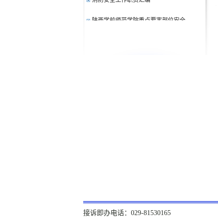
陕西学前师范学院重点要害部位安全...
陕西学前师范学院消防安全管理规定
保卫处工作职责汇编
校内经商摊点安全管理办法
陕西学前师范学院校园治安安全管理规定
防火的安全教育及督促检查
治安反恐防爆器材使用管理规定
陕西学前师范学院化学危险品安全监...
学生公寓防火安全工作暂行规定
消防安全工作职责汇编
接诉即办电话：029-81530165