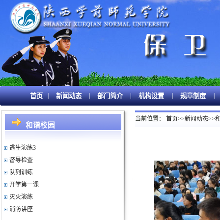
国安教育
|
|
|
|
|
首页
新闻动态
部门简介
机构设置
规章制度
督导排查
当前位置：
首页
>>
新闻动态
>>
逃生演练1
和谐校园
逃生演练2
逃生演练3
督导检查
队列训练
开学第一课
灭火演练
消防讲座