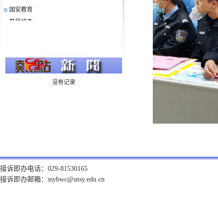
国安教育
督导排查
逃生演练1
逃生演练2
逃生演练3
督导检查
队列训练
没有记录
开学第一课
灭火演练
消防讲座
接诉即办电话：029-81530165
接诉即办邮箱：ssybwc@snsy.edu.cn