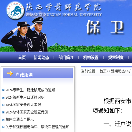
|
|
|
|
|
首页
新闻动态
部门简介
机构设置
规章制度
关于进一步优化户籍管理工作有关事...
2025级新生户籍迁移完成的通知
当前位置：
首页
>>
新闻动态
>>
2025级新生户口迁移说明
户政服务
关于组织开展国家安全宣传活动的通知
2024级新生户籍迁移完成的通知
2024级新生户口迁移说明
根据
西安市
总体国家安全观大事记
项通知如下：
2024总体国家安全观宣传册
校内交通安全提示
一、迁户说
关于加强校园电动车、摩托车管理的通知