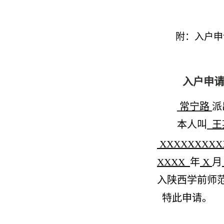
附：入户申
入户申
常宁路
派
本人叫
王
XXXXXX
XXXX
年
X
月
入陕西学前师
特此申请。