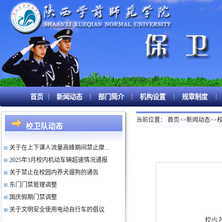
本人居住证明
|
|
|
|
|
首页
新闻动态
部门简介
机构设置
规章制度
护航开学季 暖心服务学子平安归校
筑牢安全防线 共建平安校园
当前位置：
首页
>>
新闻动态
>>
校卫队动态
2025年4月校内机动车辆超速情况通报
关于在上下课人流量高峰期间禁止摩...
2025年3月校内机动车辆超速情况通报
关于禁止在校园内养犬遛狗的通告
东门门禁管理调整
国庆假期门禁调整
关于文明安全使用电动自行车的倡议