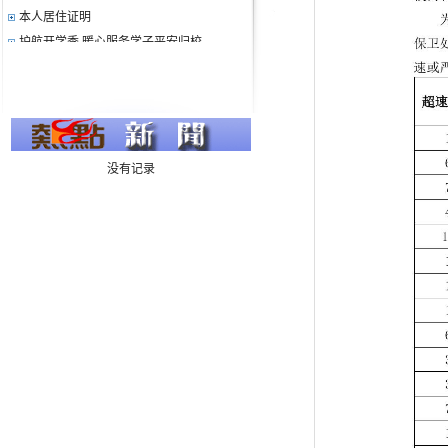
本人居住证明
护航开学季 暖心服务学子平安归校
筑牢安全防线 共建平安校园
2025年4月校内机动车辆超速情况通报
关于在上下课人流量高峰期间禁止摩...
2025年3月校内机动车辆超速情况通报
关于禁止在校园内养犬遛狗的通告
没有记录
东门门禁管理调整
国庆假期门禁调整
关于文明安全使用电动自行车的倡议