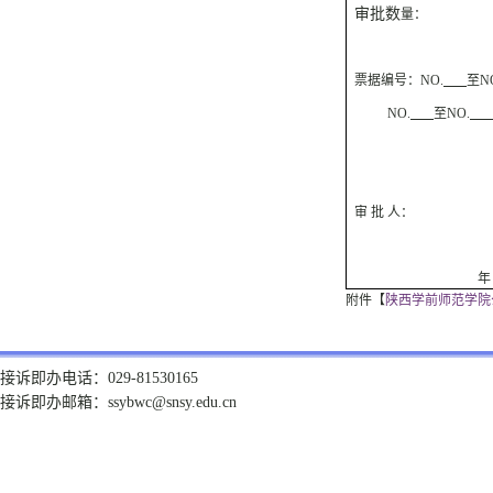
审批数
量：
票据编号：
NO.
至
N
NO.
至
NO.
审 批 人：
年
附件【
陕西学前师范学院公
接诉即办电话：029-81530165
接诉即办邮箱：ssybwc@snsy.edu.cn