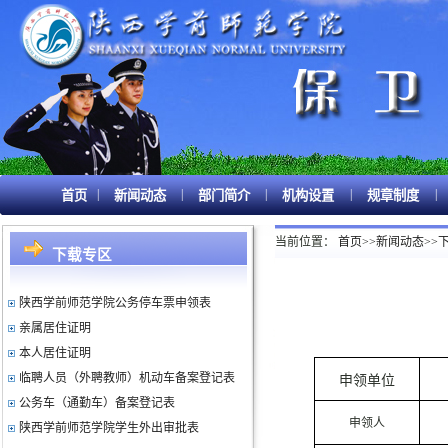
|
|
|
|
|
首页
新闻动态
部门简介
机构设置
规章制度
新生入户申请书（模板）
校园机动车驾驶员交通安全承诺书
当前位置：
首页
>>
新闻动态
>>
入户申请书(模板）
下载专区
大型活动申报审批表
陕西学前师范学院公务停车票申领表
亲属居住证明
本人居住证明
临聘人员（外聘教师）机动车备案登记表
申领单位
公务车（通勤车）备案登记表
陕西学前师范学院学生外出审批表
申领人