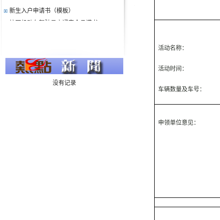
新生入户申请书（模板）
校园机动车驾驶员交通安全承诺书
入户申请书(模板）
大型活动申报审批表
活动名称：
陕西学前师范学院公务停车票申领表
活动时间：
亲属居住证明
本人居住证明
没有记录
车辆数量及车号：
临聘人员（外聘教师）机动车备案登记表
公务车（通勤车）备案登记表
陕西学前师范学院学生外出审批表
申领单位意见：