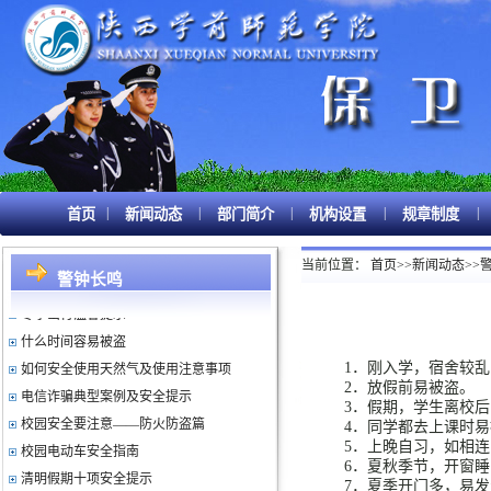
|
|
|
|
|
首页
新闻动态
部门简介
机构设置
规章制度
关注电动自行车安全隐患系列调查
校园内高发诈骗案
当前位置：
首页
>>
新闻动态
>>
警钟长鸣
校内电动车骑行安全提示
冬季出行温馨提示
什么时间容易被盗
如何安全使用天然气及使用注意事项
1．刚入学，宿舍较
2．放假前易被盗。
电信诈骗典型案例及安全提示
3．假期，学生离校
校园安全要注意——防火防盗篇
4．同学都去上课时
校园电动车安全指南
5．上晚自习，如相
6．夏秋季节，开窗睡
清明假期十项安全提示
7．夏季开门多，易