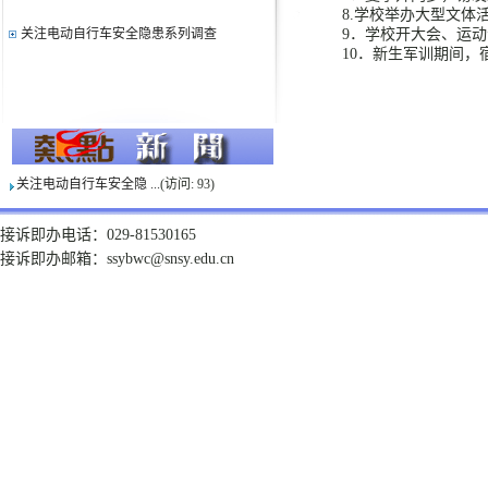
8.学校举办大型文体
关注电动自行车安全隐患系列调查
9．学校开大会、运
10．新生军训期间，
校园内高发诈骗案
校内电动车骑行安全提示
冬季出行温馨提示
什么时间容易被盗
如何安全使用天然气及使用注意事项
关注电动自行车安全隐 ...
(访问:
93
)
电信诈骗典型案例及安全提示
校园安全要注意——防火防盗篇
接诉即办电话：029-81530165
校园电动车安全指南
接诉即办邮箱：ssybwc@snsy.edu.cn
清明假期十项安全提示