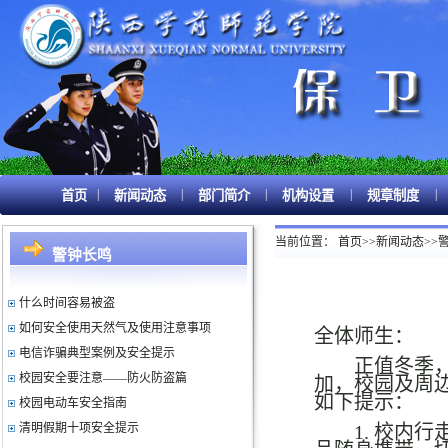
|
|
|
|
|
首页
新闻动态
部门简介
机构设置
规章制度
关注电动自行车安全隐患系列调查
校园内高发诈骗案
当前位置：
首页
>>
新闻动态
>>
校内电动车骑行安全提示
警钟长鸣
冬季出行温馨提示
什么时间容易被盗
如何安全使用天然气及使用注意事项
全体师生：
电信诈骗典型案例及安全提示
正值冬季
校园安全要注意——防火防盗篇
加，校园及周
校园电动车安全指南
如下提示：
清明假期十项安全提示
1.
校内行