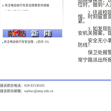
品随身携带，
关注电动自行车安全隐患系列调查
位时，做到“人
校园内高发诈骗案
2.
往返校
惕，时刻留意
校内电动车骑行安全提示
紧。
冬季出行温馨提示
3.
如发现
什么时间容易被盗
安机关报案，
如何安全使用天然气及使用注意事项
安全无小
电信诈骗典型案例及安全提示
关注电动自行车安全隐 ...
(访问:
93
)
防线！
校园安全要注意——防火防盗篇
保卫处报
校园电动车安全指南
常宁路派出所
清明假期十项安全提示
接诉即办电话：029-81530165
接诉即办邮箱：ssybwc@snsy.edu.cn